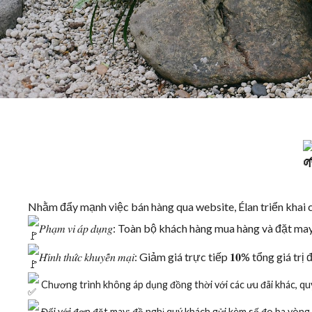
Nhằm đẩy mạnh việc bán hàng qua website, Élan triển khai 
𝑃ℎ𝑎̣𝑚 𝑣𝑖 𝑎́𝑝 𝑑𝑢̣𝑛𝑔: Toàn bộ khách hàng mua hàng và đặt may đ
𝐻𝑖̀𝑛ℎ 𝑡ℎ𝑢̛́𝑐 𝑘ℎ𝑢𝑦𝑒̂́𝑛 𝑚𝑎̣𝑖: Giảm giá trực tiếp 𝟏𝟎% tổng giá trị
Chương trình không áp dụng đồng thời với các ưu đãi khác, quý
Đối với đơn đặt may: đề nghị quý khách gửi kèm số đo ba vòng 