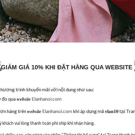
GIẢM GIÁ
10% KHI ĐẶT HÀNG QUA WEBSITE
chương trình khuyến mãi với nội dung như sau:
o qua 𝒘𝒆𝒃𝒔𝒊𝒕𝒆
Elanhanoi.com
 đơn hàng trên 𝒘𝒆𝒃𝒔𝒊𝒕𝒆
Elanhanoi.com
khi áp dụng mã e𝐥𝐚𝐧𝟏𝟎 tại Tr
 khách vui lòng thanh toán phí ship khi nhận hàng.
và chiều cao, cân nặng vào phần “Thông tin bổ sung” tại Trang thanh t