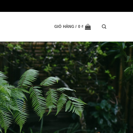
GIỎ HÀNG /
0
₫