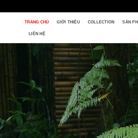
Skip
to
content
TRANG CHỦ
GIỚI THIỆU
COLLECTION
SẢN P
LIÊN HỆ