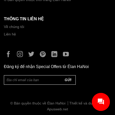
Đỏ
(3)
Ghi
(4)
THÔNG TIN LIÊN HỆ
Hoa Hồng
(1)
Về chúng tôi
Liên hệ
Hoa Xanh
(2)
Hồng
(2)
Hồng
(2)
Đăng ký để nhận Special Offers từ Élan HaNoi
Hồng Sen
(1)
Trắng
(6)
Trắng ngà
(2)
Vàng
(2)
© Bản quyền thuộc về Élan HaNoi
Thiết kế và duy trì bởi
Xám
(2)
Apusweb.net