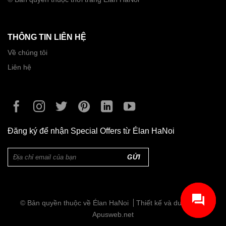
Be
(4)
Đen
(11)
THÔNG TIN LIÊN HỆ
Đỏ
(3)
Về chúng tôi
Liên hệ
Ghi
(4)
Hoa Hồng
(1)
Hoa Xanh
(2)
Đăng ký để nhận Special Offers từ Élan HaNoi
Hồng
(2)
Hồng
(2)
Hồng Sen
(1)
Trắng
(6)
© Bản quyền thuộc về Élan HaNoi
Thiết kế và duy trì bởi
Apusweb.net
Trắng ngà
(2)