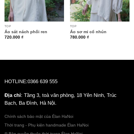
Danh mục sản phẩm
TOP
TOP
Áo sát nách phối ren
Áo sơ mi cổ nhún
720.000
₫
780.000
₫
Set
(5)
Aodai
(50)
Coat
(13)
Collection
(0)
HOTLINE:0366 639 555
Dress
(36)
Địa chỉ
: Tầng 3, toà văn phòng, 18 Yên Ninh, Trúc
Pants
(8)
Bạch, Ba Đình, Hà Nội.
Top
(40)
Chính sách bảo mật của Élan HaNoi
Thời trang - Phụ kiện handmade Élan HaNoi
Sản phẩm Màu sắc
® Bản quyền thuộc thời trang Élan HaNoi