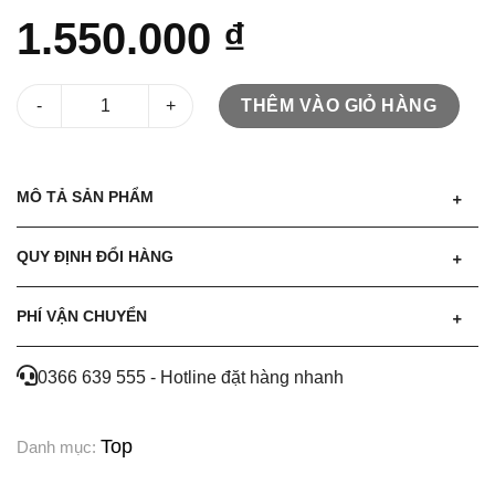
1.550.000
₫
Áo cổ bẻ thêu tay số lượng
THÊM VÀO GIỎ HÀNG
MÔ TẢ SẢN PHẨM
QUY ĐỊNH ĐỔI HÀNG
PHÍ VẬN CHUYỂN
0366 639 555 - Hotline đặt hàng nhanh
Top
Danh mục: