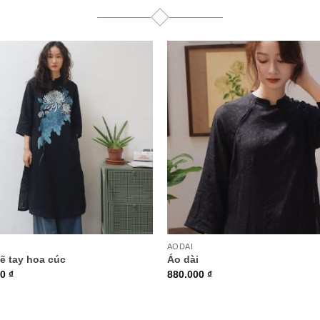
+
AODAI
vẽ tay hoa cúc
Áo dài
00
₫
880.000
₫