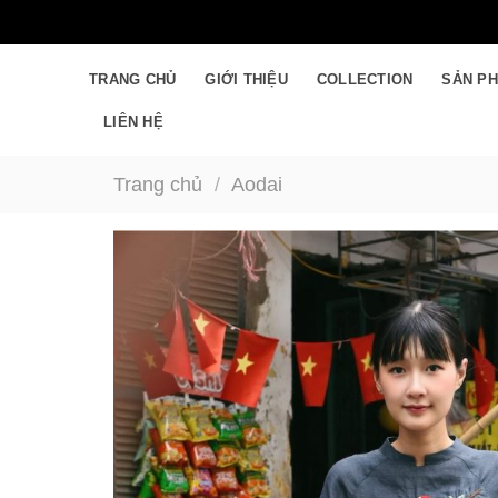
Skip
to
content
TRANG CHỦ
GIỚI THIỆU
COLLECTION
SẢN P
LIÊN HỆ
Trang chủ
/
Aodai