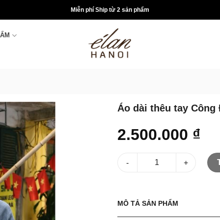
Miễn phí Ship từ 2 sản phẩm
HẨM
Áo dài thêu tay Công
2.500.000
₫
Áo dài thêu tay Công Đông Hồ
MÔ TẢ SẢN PHẨM