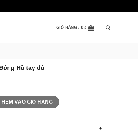
GIỎ HÀNG /
0
₫
 Đông Hồ tay đỏ
 tay đỏ số lượng
THÊM VÀO GIỎ HÀNG