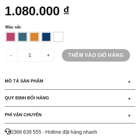
1.080.000
₫
Màu sắc
Váy babydoll hoa sát nách số lượng
THÊM VÀO GIỎ HÀNG
MÔ TẢ SẢN PHẨM
QUY ĐỊNH ĐỔI HÀNG
PHÍ VẬN CHUYỂN
0366 639 555 - Hotline đặt hàng nhanh